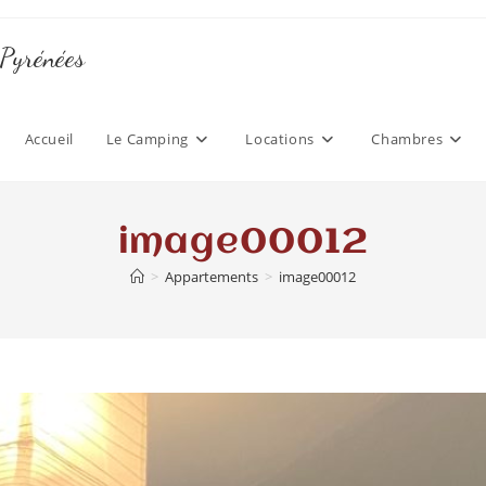
 Pyrénées
Accueil
Le Camping
Locations
Chambres
image00012
>
Appartements
>
image00012