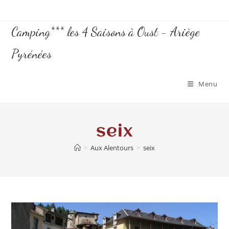
Camping*** les 4 Saisons à Oust - Ariège
Pyrénées
Menu
seix
>
Aux Alentours
>
seix