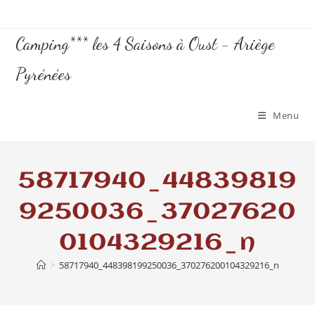
Camping*** les 4 Saisons à Oust - Ariège
Pyrénées
Menu
58717940_44839819
9250036_37027620
0104329216_n
>
58717940_448398199250036_370276200104329216_n