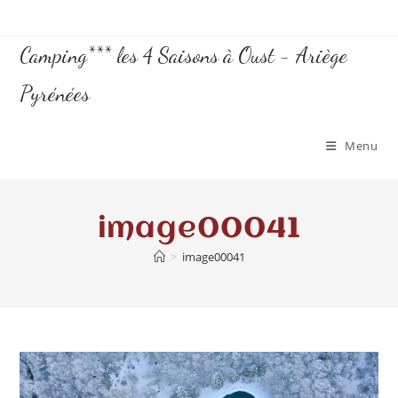
Camping*** les 4 Saisons à Oust - Ariège
Pyrénées
Menu
image00041
>
image00041