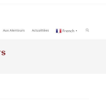
Aux Alentours
Actualitées
French
▼
ts