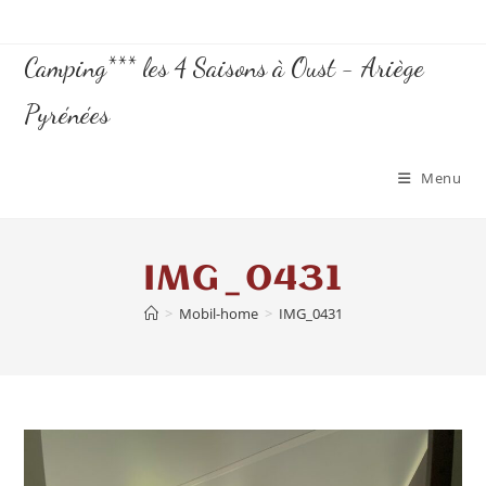
Camping*** les 4 Saisons à Oust - Ariège
Pyrénées
Menu
IMG_0431
>
Mobil-home
>
IMG_0431